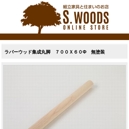
ラバーウッド集成丸脚 ７００Ｘ６０Φ 無塗装