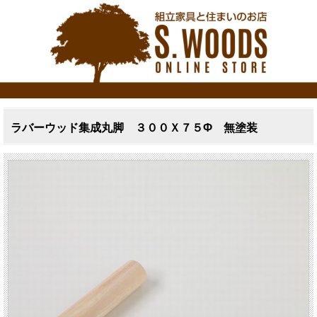
ラバーウッド集成丸脚 ３００Ｘ７５Φ 無塗装