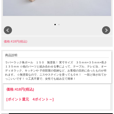
価格:418円(税込)
商品説明
ラバーラック角ポール １５０ 無塗装！ 実寸サイズ ３５ｍｍ×３５ｍｍ×長さ
１３５ｍｍ ☆他のパーツと組み合わせる事によって、テーブル、テレビ台、オー
ディオラック、キッチンや 子供部屋の収納など、お客様の目的に合ったものが作
れます。 ☆無塗装なので、ニスやステインを塗ってもＯＫ！ 一段と味が出てか
っこいいです！ ☆工具不要で、女性でも組み立て簡単！
価格:
418円
(税込)
[ポイント還元 4ポイント～]