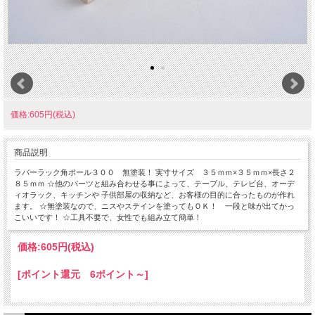
価格:605円(税込)
商品説明
ラバーラック角ポール３００ 無塗装！ 実寸サイズ ３５ｍｍ×３５ｍｍ×長さ２
８５ｍｍ ☆他のパーツと組み合わせる事によって、テーブル、テレビ台、オーデ
ィオラック、キッチンや 子供部屋の収納など、お客様の目的に合ったものが作れ
ます。 ☆無塗装なので、ニスやステインを塗ってもＯＫ！ 一段と味が出てかっ
こいいです！ ☆工具不要で、女性でも組み立て簡単！
価格:
605円
(税込)
[ポイント還元 6ポイント～]